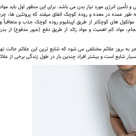
 تأمین انرژی مورد نیاز بدن می باشد. برای این منظور اول باید مو
ور عمده در معده و روده کوچک اتفاق میفتد که پروتئین ها، چربی
ولکول های کوچکتر از طریق اپیتلیوم روده کوچک جذب و متعاقباً
م، مواد کم اهمیت و مواد زائد از طریق دفع (عبور مدفوع) از بدن
ر به بروز علائم مختلفی می شود که شایع ترین این علائم حالت ته
ر شایع است و بیشتر افراد چندین بار در طول زندگی برخی از علائم 