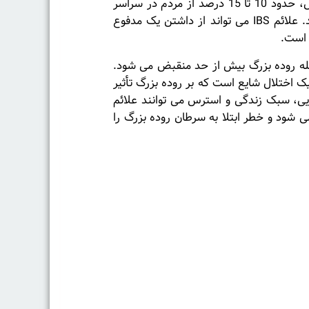
(IBS)، یکی دیگر از بیماری های گوارشی شایع باشد. براساس بنیاد بین المللی اختلالات عملکردی دستگاه گوارش، حدود 10 تا 15 درصد از مردم در سراسر
جهان از بیماری IBS رنج می برند و از این میزان تا 45 میلیون نفر مبتلا به IBS در ایالات متحده زندگی می کنند. علائم IBS می تواند از داشتن یک مدفوع
 عصبی معروف است. IBS شرایطی است که در آن عضله روده بزرگ بیش از حد منقبض می شود.
ز غذاها، داروها و استرس می توانند باعث سندرم روده بزرگ (IBS) شوند. سندرم روده تحریک پذیر (IBS) یک اختلال شایع است که بر روده بزرگ تأثیر
 با مدیریت رژیم غذایی، سبک زندگی و استرس می توانند علائم
 کرد. IBS باعث ایجاد تغییر در بافت روده نمی شود و خطر ابتلا به سرطان روده بزرگ را