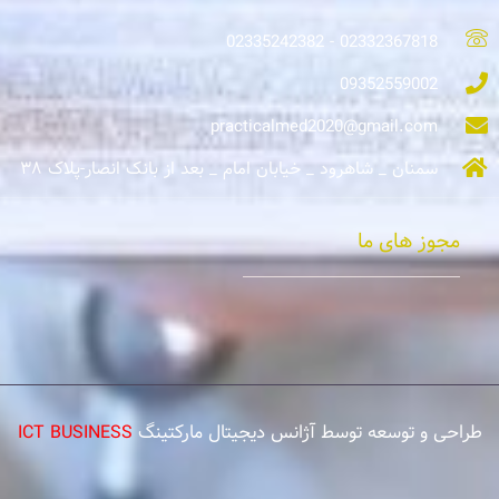
02332367818 - 02335242382
09352559002
practicalmed2020@gmail.com
سمنان _ شاهرود _ خیابان امام _ بعد از بانک انصار-پلاک ۳۸
مجوز های ما
طراحی و توسعه توسط آژانس دیجیتال مارکتینگ
ICT BUSINESS