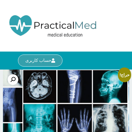
حساب کاربری
حراج!