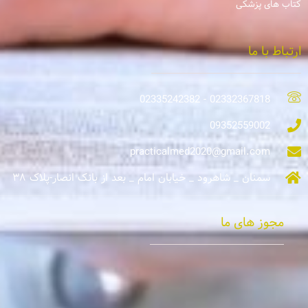
کتاب های پزشکی
ارتباط با ما
02332367818 - 02335242382
09352559002
practicalmed2020@gmail.com
سمنان _ شاهرود _ خیابان امام _ بعد از بانک انصار-پلاک ۳۸
مجوز های ما