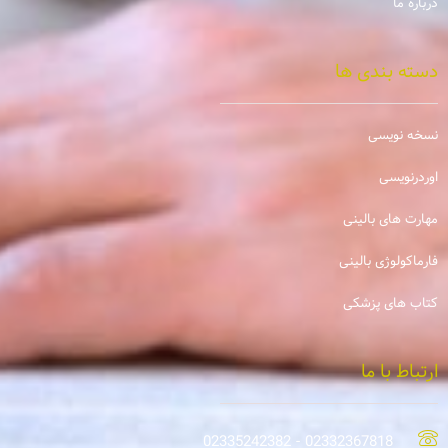
درباره ما
دسته بندی ها
نسخه نویسی
اوردرنویسی
مهارت های بالینی
فارماکولوژی بالینی
کتاب های پزشکی
ارتباط با ما
02332367818 - 02335242382