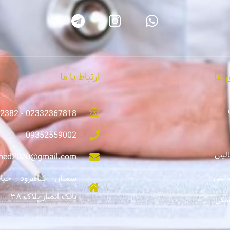
 ها
ارتباط با ما
02332367818 - 02335242382
09352559002
لینی
lmed2020@gmail.com
الینی
سمنان _ شاهرود _ خیابا
بانک انصار-پلاک ۳۸
زشکی