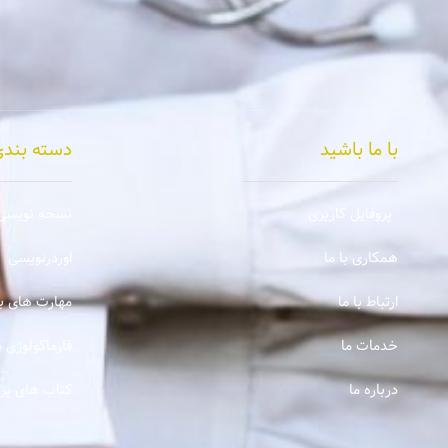
با ما باشید
دسته بندی
پروفایل کاربری
نسخه نویسی
همکاری با ما
اوردرنویسی
ارتباط با ما
مهارت های با
خدمات ما
فارماکولوژی ب
درباره ما
کتاب های پ