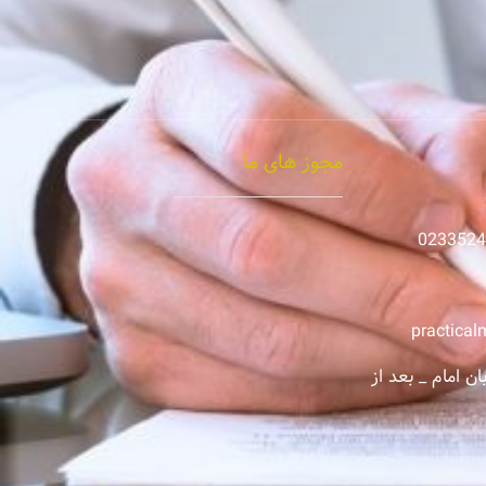
مجوز های ما
practica
ن امام _ بعد از