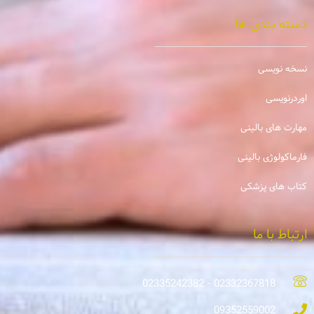
دسته بندی ها
نسخه نویسی
اوردرنویسی
مهارت های بالینی
فارماکولوژی بالینی
کتاب های پزشکی
ارتباط با ما
02332367818 - 02335242382
09352559002