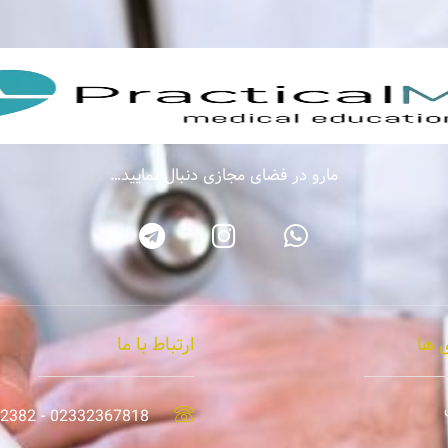
مارو در فضای مجازی دنبال نمایید…
 ها
ارتباط با ما
02332367818 - 02335242382