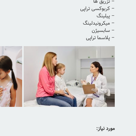
– تزریق ها
– کربوکسی تراپی
– پیلینگ
– میکرونیدلینگ
– سابسیژن
– پلاسما تراپی
مورد نیاز: