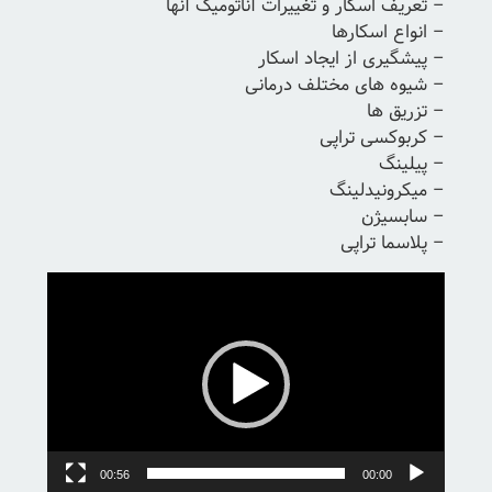
– تعریف اسکار و تغییرات آناتومیک آنها
– انواع اسکارها
– پیشگیری از ایجاد اسکار
– شیوه های مختلف درمانی
– تزریق ها
– کربوکسی تراپی
– پیلینگ
– میکرونیدلینگ
– سابسیژن
– پلاسما تراپی
نمایشگر
ویدیو
00:56
00:00