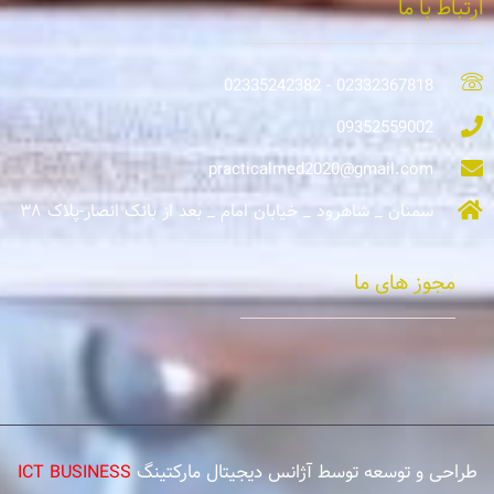
ارتباط با ما
02332367818 - 02335242382
09352559002
practicalmed2020@gmail.com
سمنان _ شاهرود _ خیابان امام _ بعد از بانک انصار-پلاک ۳۸
مجوز های ما
طراحی و توسعه توسط آژانس دیجیتال مارکتینگ
ICT BUSINESS