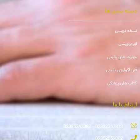
دسته بندی ها
نسخه نویسی
اوردرنویسی
مهارت های بالینی
فارماکولوژی بالینی
کتاب های پزشکی
ارتباط با ما
02332367818 - 02335242382
09352559002